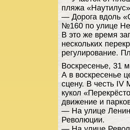
пляжа «Наутилус» 
— Дорога вдоль «
№160 по улице Не
В это же время зап
нескольких перекр
регулирование. П
Воскресенье, 31 м
А в воскресенье ц
сцену. В честь IV
кукол «Перекрёсто
движение и парков
— На улице Ленин
Революции.
— На улице Револ