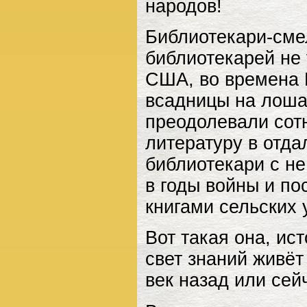
народов!
Библиотекари-сме
библиотекарей не 
США, во времена 
всадницы на лоша
преодолевали сотн
литературу в отда
библиотекари с н
в годы войны и п
книгами сельских 
Вот такая она, ис
свет знаний живёт
век назад или сей