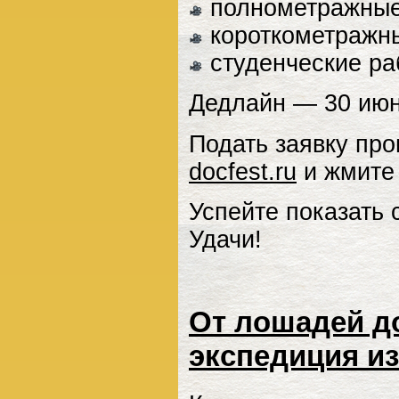
полнометражные 
короткометражн
студенческие ра
Дедлайн — 30 июн
Подать заявку про
docfest.ru
и жмите 
Успейте показать 
Удачи!
От лошадей д
экспедиция из