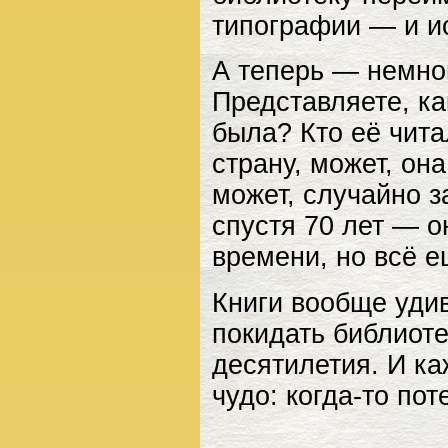
типографии — и и
А теперь — немно
Представляете, ка
была? Кто её чита
страну, может, он
может, случайно з
спустя 70 лет — о
времени, но всё е
Книги вообще уди
покидать библиоте
десятилетия. И ка
чудо: когда‑то по