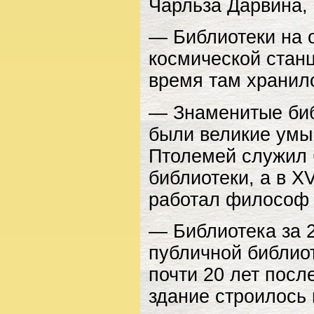
Чарльза Дарвина, 
— Библиотеки на 
космической станц
время там хранило
— Знаменитые биб
были великие умы
Птолемей служил 
библиотеки, а в X
работал философ
— Библиотека за 
публичной библиот
почти 20 лет посл
здание строилось