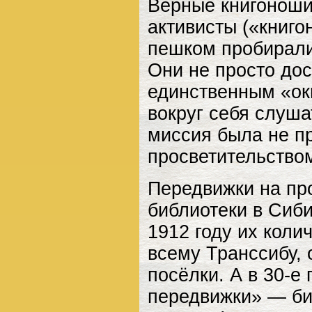
Верные книгоноши
активисты («книго
пешком пробирали
Они не просто дос
единственным «ок
вокруг себя слуша
миссия была не п
просветительство
Передвижки на пр
библиотеки в Сиби
1912 году их коли
всему Транссибу,
посёлки. А в 30-е
передвижки» — би