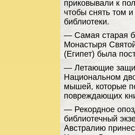
приковывали к по
чтобы снять том и
библиотеки.
— Самая старая б
Монастыря Святой
(Египет) была пос
— Летающие защит
Национальном дво
мышей, которые п
повреждающих кни
— Рекордное опоз
библиотечный экзе
Австралию принес