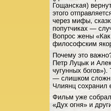
Гощанская) вернут
этого отправляетс
через мифы, сказ
попутчиках — слу
Вопрос жены «Как
философским якор
Почему это важно
Петр Луцык и Але
чугунных богов»).
— слишком сложны
Члиянц сохранил е
Фильм уже собрал
«Дух огня» и друг