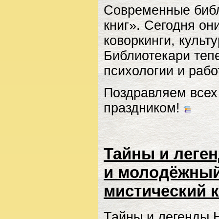
Современные библ
книг». Сегодня о
коворкинги, культ
Библиотекари тепе
психологии и рабо
Поздравляем всех
праздником!
Тайны и леге
и молодёжный
мистический к
Тайны и легенды 