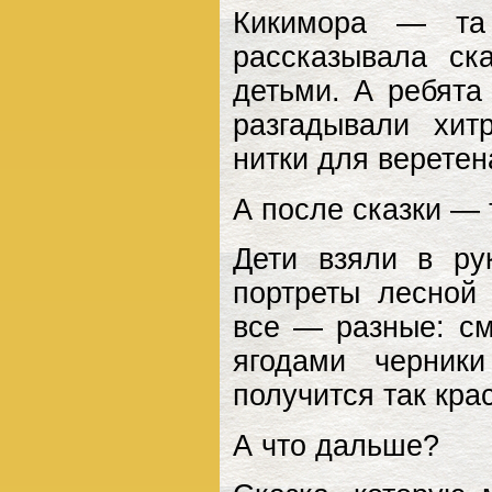
Кикимора — та
рассказывала с
детьми. А ребята
разгадывали хит
нитки для веретен
А после сказки — 
Дети взяли в ру
портреты лесной 
все — разные: с
ягодами черник
получится так кра
А что дальше?