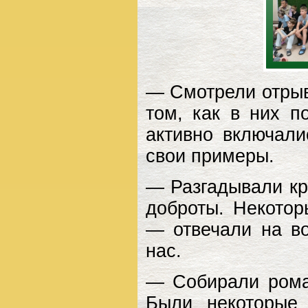
— Смотрели отрыв
том, как в них п
активно включали
свои примеры.
— Разгадывали кр
доброты. Некотор
— отвечали на во
нас.
— Собирали рома
Были некоторые 