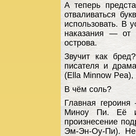
А теперь предста
отваливаться бу
использовать. В 
наказания — от 
острова.
Звучит как бред
писателя и драм
(Ella Minnow Pea)
В чём соль?
Главная героиня
Миноу Пи. Её и
произнесение под
Эм-Эн-Оу-Пи). Не