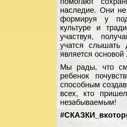
помогают сохра
наследие. Они не
формируя у под
культуре и трад
участвуя, получ
учатся слышать 
является основой 
Мы рады, что см
ребенок почувст
способным создав
всех, кто прише
незабываемым!
#СКАЗКИ_вкото