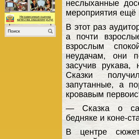
неслыханные досе
мероприятия ещё 
Независимая оценка
качества оказания услуг
В этот раз аудит
а почти взросл
взрослым споко
неудачам, они п
засучив рукава,
Сказки получил
запутанные, а п
кровавым первоис
— Сказка о сам
бедняке и коне-ст
В центре сюже