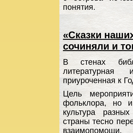
понятия.
«Сказки наших
сочиняли и то
В стенах библи
литературная 
приуроченная к Го
Цель мероприят
фольклора, но и
культура разны
страны тесно пере
взаимопомощи.