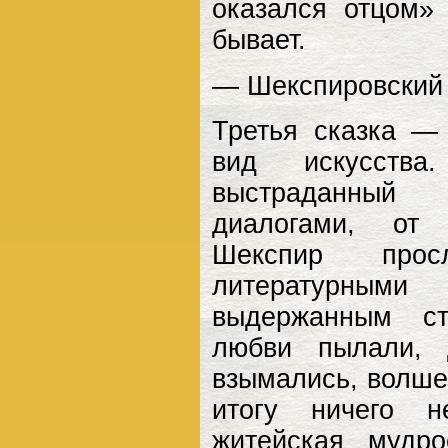
оказался отцом»
бывает.
— Шекспировский 
Третья сказка —
вид искусства.
выстраданны
диалогами, от
Шекспир прос
литературным
выдержанным ст
любви пылали, 
взымались, волше
итогу ничего 
житейская мудр