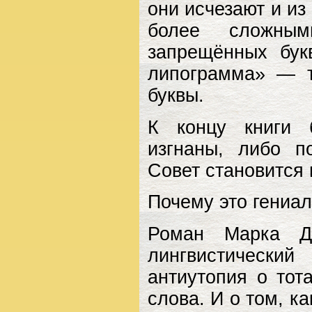
они исчезают и из
более сложным
запрещённых бук
липограмма» — т
буквы.
К концу книги 
изгнаны, либо п
Совет становится
Почему это гениа
Роман Марка Д
лингвистическ
антиутопия о тот
слова. И о том, к