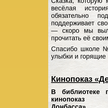
Сказка, которую
весёлая истор
обязательно п
поддерживает св
— скоро мы выл
прочитать её свои
Спасибо школе №
улыбки и горящие 
Кинопоказ «Д
В библиотеке 
кинопоказ 
Донбасса»