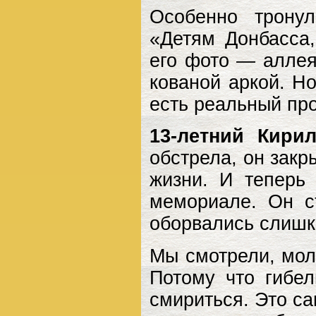
Особенно трону
«Детям Донбасса
его фото — аллея
кованой аркой. Но
есть реальный про
13-летний Кири
обстрела, он закр
жизни. И теперь
мемориале. Он с
оборвались слишк
Мы смотрели, молч
Потому что гибе
смириться. Это с