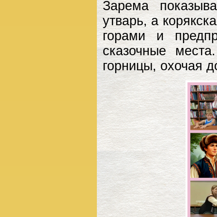
Зарема показыв
утварь, а корякск
горами и предп
сказочные мест
горницы, охочая д