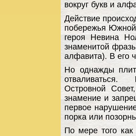
вокруг букв и алф
Действие происхо
побережья Южной 
героя Невина Но
знаменитой фразы-
алфавита). В его 
Но однажды плит
отваливаться.
Островной Совет
знамение и запре
первое нарушение
порка или позорны
По мере того как