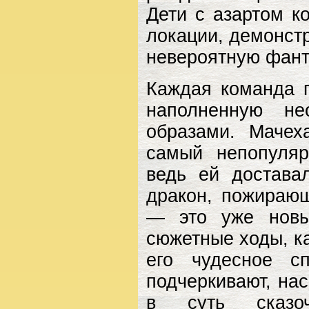
Дети с азартом к
локации, демонстр
невероятную фант
Каждая команда п
наполненную не
образами. Мачех
самый непопуляр
ведь ей достава
дракон, пожирающ
— это уже новый
сюжетные ходы, ка
его чудесное сп
подчеркивают, нас
в суть сказоч