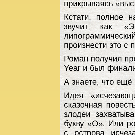
прикрываясь «выс
Кстати, полное 
звучит как «Э
липограммически
произнести это с п
Роман получил пре
Year и был финали
А знаете, что ещё
Идея «исчезающ
сказочная повест
злодеи захватыв
букву «О». Или р
с острова исче