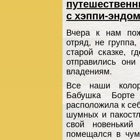
путешественни
с хэппи-эндо
Вчера к нам пож
отряд, не группа
старой сказке, г
отправились они
владениям.
Все наши колор
Бабушка Борте
расположила к себ
шумных и пакостл
свой новенький
помещался в чум