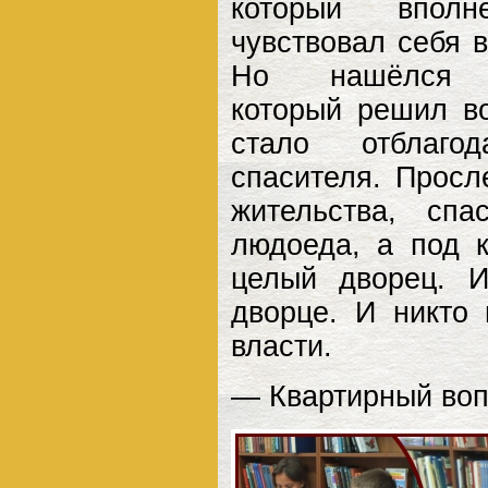
который вполн
чувствовал себя 
Но нашёлся ко
который решил в
стало отблагод
спасителя. Просл
жительства, сп
людоеда, а под 
целый дворец. 
дворце. И никто 
власти.
— Квартирный воп