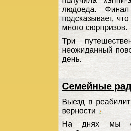
получила хэппи
людоеда. Финал
подсказывает, что
много сюрпризов.
Три путешестве
неожиданный пов
день.
Семейные рад
Выезд в реабилит
верности
На днях мы с