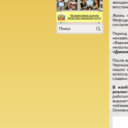
женщин.
восстан
Жизнь п
Независимая оценка
качества оказания услуг
Мефодие
сослали
Период 
ненавис
«Варнак
несколь
«Дневн
После в
Черныше
нашло о
колосса
славянс
В изоб
реалис
работа
вырази
пейзаж
Основна