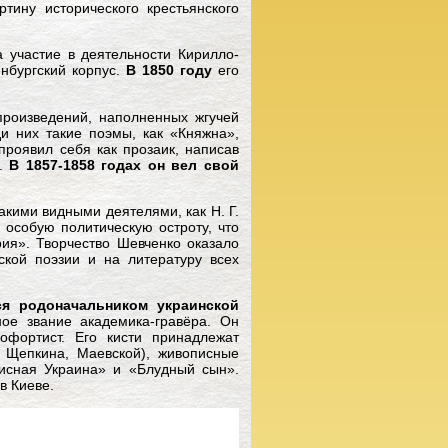
тину исторического крестьянского
а участие в деятельности Кирилло-
нбургский корпус.
В 1850 году
его
произведений, наполненных жгучей
и них такие поэмы, как «Княжна»,
роявил себя как прозаик, написав
».
В 1857-1858 годах он вел свой
такими видными деятелями, как Н. Г.
 особую политическую остроту, что
ия». Творчество Шевченко оказало
ской поэзии и на литературу всех
ся родоначальником украинской
ое звание академика-гравёра. Он
офортист. Его кисти принадлежат
 Щепкина, Маевской), живописные
исная Украина» и «Блудный сын».
в Киеве.