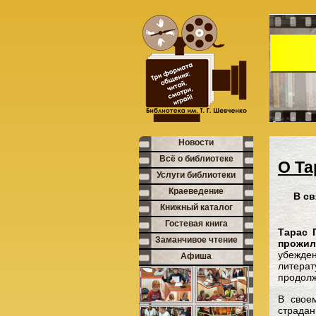
Новости
Всё о библиотеке
О Та
Услуги библиотеки
Краеведение
В св
Книжный каталог
Гостевая книга
Тарас 
Заманчивое чтение
прожил
убежде
Афиша
литерат
продолж
В свое
страдан