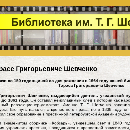
расе Григорьевиче Шевченко
язи со 150 годовщиной со дня рождения в 1964 году нашей б
Тараса Григорьевича Шевченко.
Григорьевич Шевченко, выдающийся деятель украинской ку
 до 1861 год
а. Он оставил неизгладимый след в истории как нар
нный революционер-демократ. Именно Т. Г. Шевченко заложил
уры. Его путь начался с крепостного права, но в 1838 году о
ил свое образование в престижной петербургской Академии худож
м знаменитом сборнике «Кобзарь», увидевшем свет в 1840 год
ия украинских крестьян, находящихся в крепостной зависимости