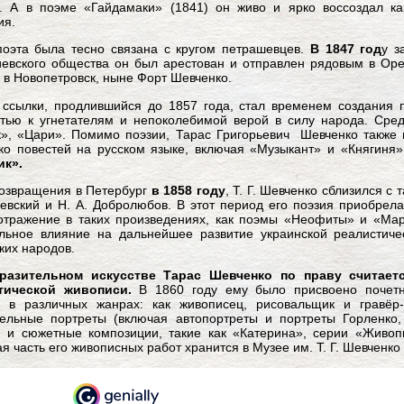
 А в поэме «Гайдамаки» (1841) он живо и ярко воссоздал кар
ия.
оэта была тесно связана с кругом петрашевцев.
В 1847 год
у з
вского общества он был арестован и отправлен рядовым в Оре
 в Новопетровск, ныне Форт Шевченко.
ссылки, продлившийся до 1857 года, стал временем создания 
тью к угнетателям и непоколебимой верой в силу народа. Сред
», «Цари». Помимо поэзии, Тарас Григорьевич Шевченко также п
ко повестей на русском языке, включая «Музыкант» и «Княгиня
ик».
озвращения в Петербург
в 1858 году
, Т. Г. Шевченко сблизился с 
вский и Н. А. Добролюбов. В этот период его поэзия приобрела
тражение в таких произведениях, как поэмы «Неофиты» и «Мар
льное влияние на дальнейшее развитие украинской реалистиче
ких народов.
разительном искусстве Тарас Шевченко по праву считает
тической живописи.
В 1860 году ему было присвоено почетн
л в различных жанрах: как живописец, рисовальщик и гравёр-
тельные портреты (включая автопортреты и портреты Горленко,
и и сюжетные композиции, такие как «Катерина», серии «Живоп
я часть его живописных работ хранится в Музее им. Т. Г. Шевченко 