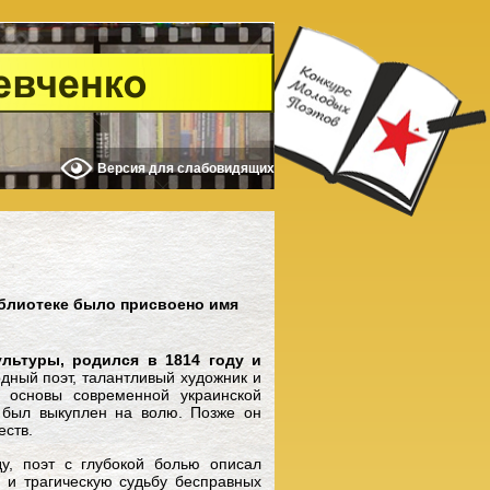
Версия для слабовидящих
иблиотеке было присвоено имя
льтуры, родился в 1814 году и
одный поэт, талантливый художник и
 основы современной украинской
н был выкуплен на волю. Позже он
еств.
у, поэт с глубокой болью описал
, и трагическую судьбу бесправных