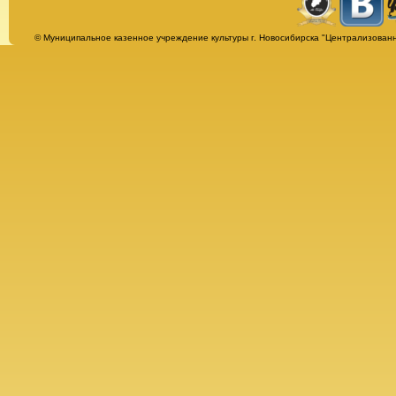
Страницы
© Муниципальное казенное учреждение культуры г. Новосибирска "Централизованн
Альбомы
Афиша
Бесплатная юридическая консультация
Библиотека им. Т. Г. Шевченко
Всё о библиотеке
История
Награды
Нормативно-правовые документы
О Тарасе Григорьевиче Шевченко
Сведения об организации
Гостевая книга
Заманчивое чтение
Буктрейлеры
Ваша книга