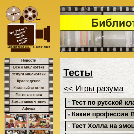
Новости
Всё о библиотеке
Тесты
Услуги библиотеки
Краеведение
<< Игры разума
Книжный каталог
Гостевая книга
Тест по русской к
Заманчивое чтение
Афиша
Какие профессии 
Тест Холла на эмо