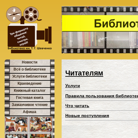
Новости
Всё о библиотеке
Читателям
Услуги библиотеки
Краеведение
Услуги
Книжный каталог
Правила пользования библиоте
Гостевая книга
Заманчивое чтение
Что читать
Афиша
Новые поступления