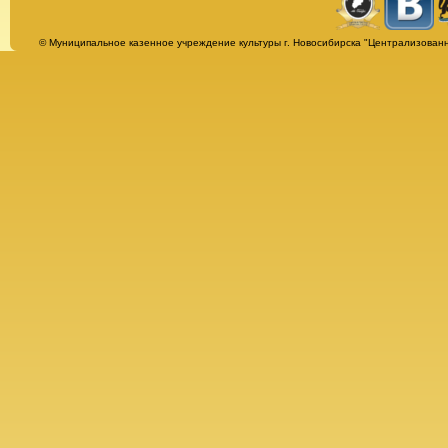
Страницы
© Муниципальное казенное учреждение культуры г. Новосибирска "Централизованн
Альбомы
Афиша
Бесплатная юридическая консультация
Библиотека им. Т. Г. Шевченко
Всё о библиотеке
История
Награды
Нормативно-правовые документы
О Тарасе Григорьевиче Шевченко
Сведения об организации
Гостевая книга
Заманчивое чтение
Буктрейлеры
Ваша книга