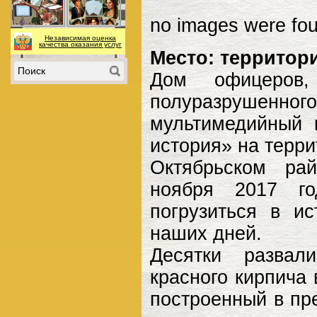
no images were fo
Независимая оценка
качества оказания услуг
Место: территори
Дом офицеров,
полуразрушенног
мультимедийный 
история» на терри
Октябрьском ра
ноября 2017 го
погрузиться в и
наших дней.
Десятки развал
красного кирпича
построенный в пр