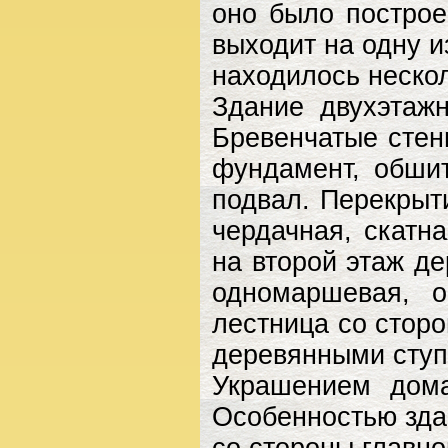
оно было построе
выходит на одну и
находилось нескол
Здание двухэтажн
Бревенчатые стен
фундамент, обши
подвал. Перекрыт
чердачная, скатн
на второй этаж д
одномаршевая, о
лестница со стор
деревянными ступ
Украшением дома
Особенностью зда
со стороны главн