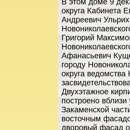
В этом доме 9 дек
округа Кабинета Е
Андреевич Ульрих
Новониколаевског
Григорий Максимо
Новониколаевского
Афанасьевич Куще
городу Новоникола
округа ведомства 
засвидетельствов
Двухэтажное кирпи
построено вблизи 
Закаменской части
восточным фасадо
дворовый фасад о