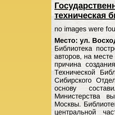
Государствен
техническая 
no images were fo
Место: ул. Восхо
Библиотека постр
авторов, на месте
причина создани
Технической Биб
Сибирского Отде
основу состав
Министерства вы
Москвы. Библиоте
центральной ча