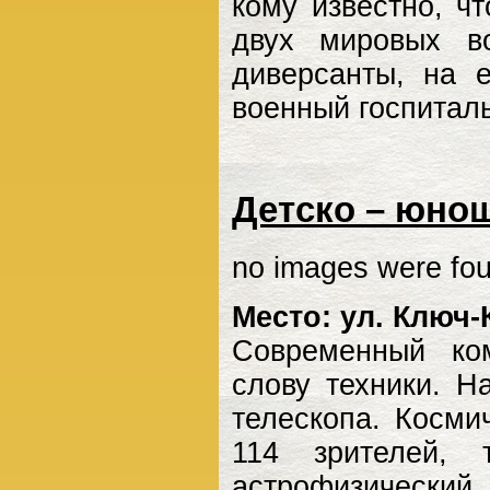
кому известно, ч
двух мировых во
диверсанты, на 
военный госпиталь
Детско – юно
no images were fo
Место: ул. Ключ-
Современный ко
слову техники. Н
телескопа. Косми
114 зрителей, 
астрофизический