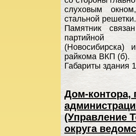
слуховым окном
стальной решетки
Памятник связа
партийной ор
(Новосибирска) 
райкома ВКП (б).
Габариты здания 16
Дом-контора,
администраци
(Управление 
округа ведомс