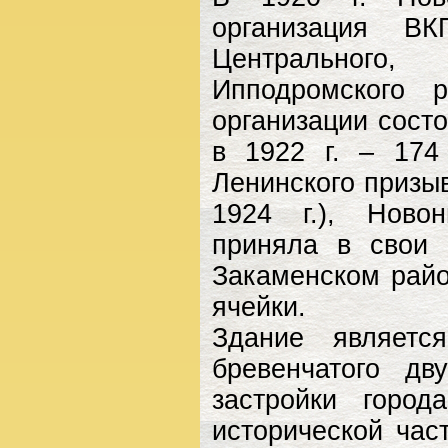
организация ВК
Центрального,
Ипподромского 
организации сост
в 1922 г. – 174
Ленинского призы
1924 г.), Новон
приняла в свои 
Закаменском райо
ячейки.
Здание являетс
бревенчатого дв
застройки горо
исторической час