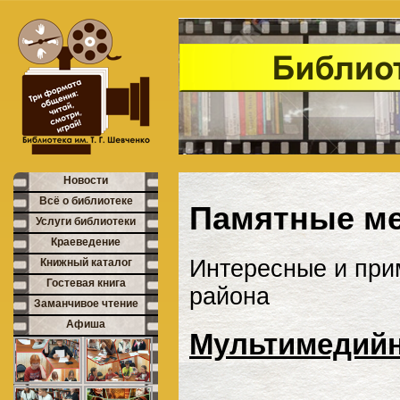
Новости
Всё о библиотеке
Памятные ме
Услуги библиотеки
Краеведение
Интересные и при
Книжный каталог
Гостевая книга
района
Заманчивое чтение
Афиша
Мультимедийн