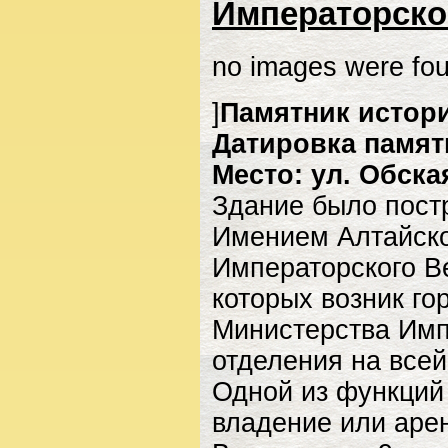
Императорско
no images were fo
]
Памятник истор
Датировка памятни
Место: ул. Обская
Здание было пост
Имением Алтайско
Императорского В
которых возник го
Министерства Имп
отделения на всей
Одной из функций
владение или аре