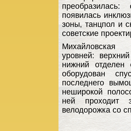
преобразилась:
появилась инклюз
зоны, танцпол и 
советские проект
Михайловская
уровней: верхни
нижний отделен 
оборудован спу
последнего вымо
неширокой полос
ней проходит з
велодорожка со с