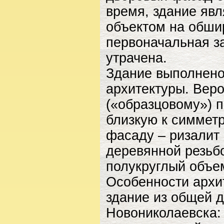
время, здание яв
объектом на обши
первоначальная за
утрачена.
Здание выполнено
архитектуры. Веро
(«образцовому») 
близкую к симмет
фасаду – ризалит
деревянной резьб
полукруглый объем
Особенности архи
здание из общей 
Новониколаевска: