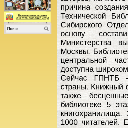
причина создани
Технической Биб
Независимая оценка
качества оказания услуг
Сибирского Отде
основу состав
Министерства вы
Москвы. Библиоте
центральной ча
доступна широкому
Сейчас ГПНТБ –
страны. Книжный 
также бесценны
библиотеке 5 эт
книгохранилища. 
1000 читателей. 