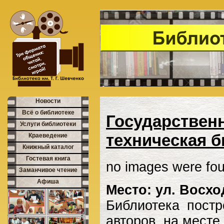
Новости
Всё о библиотеке
Государствен
Услуги библиотеки
техническая 
Краеведение
Книжный каталог
Гостевая книга
no images were fo
Заманчивое чтение
Афиша
Место: ул. Восхо
Библиотека постр
авторов, на месте