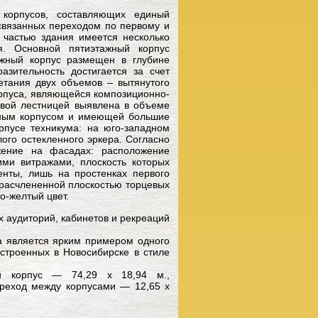
 корпусов, составляющих единый
связанных переходом по первому и
 частью здания имеется несколько
. Основной пятиэтажный корпус
жный корпус размещен в глубине
азительность достигается за счет
етания двух объемов – вытянутого
орпуса, являющейся композиционно-
овой лестницей выявлена в объеме
вным корпусом и имеющей большие
рпусе техникума: на юго-западном
ого остекленного эркера. Согласно
жение на фасадах: расположение
ми витражами, плоскость которых
енты, лишь на простенках первого
ерасчлененной плоскостью торцевых
о-желтый цвет.
 аудиторий, кабинетов и рекреаций
а является ярким примером одного
строенных в Новосибирске в стиле
ый корпус — 74,29 х 18,94 м.,
ереход между корпусами — 12,65 х