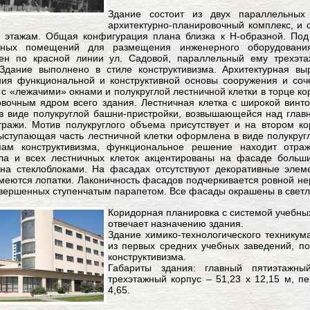
Здание состоит из двух параллельных
архитектурно-планировочный комплекс, и 
 этажам. Общая конфигурация плана близка к Н-образной. Под
ьных помещений для размещения инженерного оборудования
ен по красной линии ул. Садовой, параллельный ему трехэта
.Здание выполнено в стиле конструктивизма. Архитектурная выр
ия функциональной и конструктивной основы сооружения и соч
 с «лежачими» окнами и полукруглой лестничной клетки в торце к
вочным ядром всего здания. Лестничная клетка с широкой винт
 в виде полукруглой башни-пристройки, возвышающейся над гла
тражи. Мотив полукруглого объема присутствует и на втором ко
ыступающая часть лестничной клетки оформлена в виде полукругл
пам конструктивизма, функциональное решение находит отра
ала и всех лестничных клеток акцентированы на фасаде больши
на стеклоблоками. На фасадах отсутствуют декоративные элем
меются лопатки. Лаконичность фасадов подчеркивается ровной н
авершенных ступенчатым парапетом. Все фасады окрашены в светл
Коридорная планировка с системой учебных
отвечает назначению здания.
Здание химико-технологического техникум
из первых средних учебных заведений, по
конструктивизма.
Габариты здания: главный пятиэтажн
трехэтажный корпус – 51,23 х 12,15 м, п
4,65.