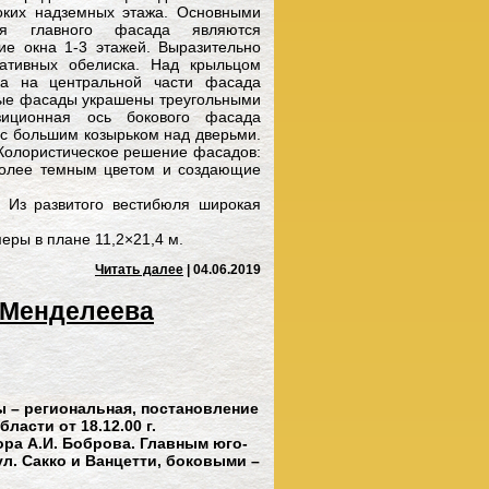
оких надземных этажа. Основными
ия главного фасада являются
е окна 1-3 этажей. Выразительно
ативных обелиска. Над крыльцом
на на центральной части фасада
ые фасады украшены треугольными
зиционная ось бокового фасада
 с большим козырьком над дверьми.
Колористическое решение фасадов:
более темным цветом и создающие
 Из развитого вестибюля широкая
еры в плане 11,2×21,4 м.
Читать далее
| 04.06.2019
. Менделеева
ы – региональная, постановление
асти от 18.12.00 г.
тора А.И. Боброва. Главным юго-
л. Сакко и Ванцетти, боковыми –