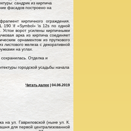
ктуры: сандрик из кирпича
ние фасадов построено на
фрагмент кирпичного ограждения.
 190 \f «Symbol» \s 12ѕ по одной
. Устои ворот усилены кирпичными
чковая арка из кирпича соединяет
рическим орнаментом из пруткового
з листового железа с декоративной
ужками на углах.
 сохранилась. Отделка и
хитектуры городской усадьбы начала
Читать далее
| 04.06.2019
ка на ул. Гавриловской (ныне ул. К.
башня для первой централизованной