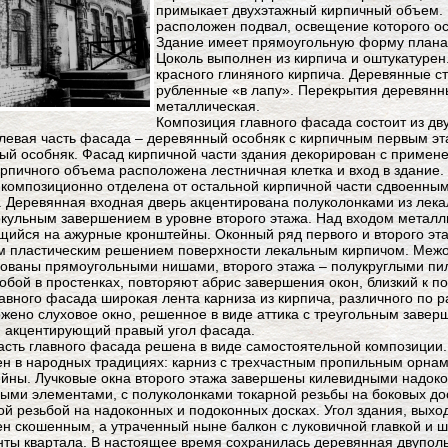
примыкает двухэтажный кирпичный объем.
расположен подвал, освещение которого о
Здание имеет прямоугольную форму плана
Цоколь выполнен из кирпича и оштукатуре
красного глиняного кирпича. Деревянные с
рубленные «в лапу». Перекрытия деревянн
металлическая.
Композиция главного фасада состоит из дв
 левая часть фасада – деревянный особняк с кирпичным первым эт
ый особняк. Фасад кирпичной части здания декорирован с примене
ирпичного объема расположена лестничная клетка и вход в здание.
композиционно отделена от остальной кирпичной части сдвоенным
. Деревянная входная дверь акцентирована полуколонками из лека
кульным завершением в уровне второго этажа. Над входом металли
ийся на ажурные кронштейны. Оконный ряд первого и второго эт
 пластическим решением поверхности лекальным кирпичом. Межо
ованы прямоугольными нишами, второго этажа – полукруглыми пи
обой в простенках, повторяют абрис завершения окон, близкий к п
лавного фасада широкая лента карниза из кирпича, различного по
жено слуховое окно, решенное в виде аттика с треугольным заве
, акцентирующий правый угол фасада.
асть главного фасада решена в виде самостоятельной композиции.
н в народных традициях: карниз с трехчастным пропильным орна
йны. Лучковые окна второго этажа завершены килевидными надок
ыми элементами, с полуколонками токарной резьбы на боковых до
й резьбой на надоконных и подоконных досках. Угол здания, выхо
н скошенным, а утраченный ныне балкон с луковичной главкой и 
ты квартала. В настоящее время сохранилась деревянная двупольн