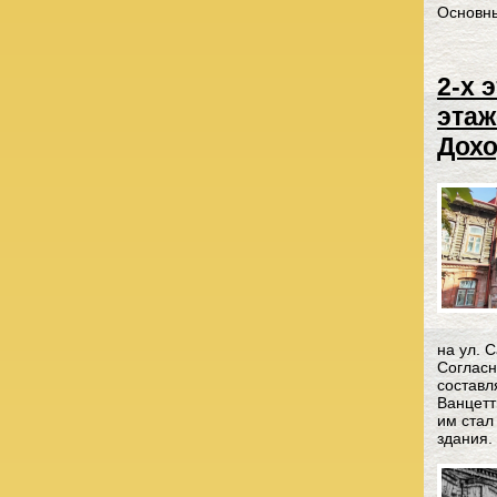
Основны
2-х 
этаж
Дохо
на ул. 
Согласн
составля
Ванцетт
им стал
здания.