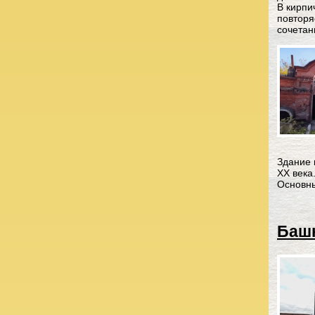
В кирпи
повторя
сочетан
Здание 
ХХ века
Основны
Башн