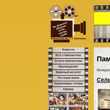
Новости
Всё о библиотеке
Пам
Услуги библиотеки
Краеведение
Интерес
Книжный каталог
Гостевая книга
Сель
Заманчивое чтение
Афиша