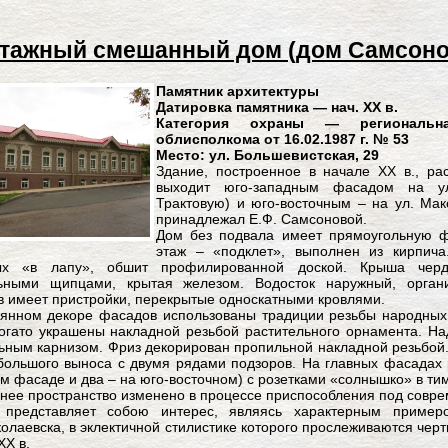
этажный смешанный дом (дом Самсон
Памятник архитектуры
Датировка памятника — нач. ХХ в.
Категория охраны — региональна
облисполкома от 16.02.1987 г. № 53
Место: ул. Большевистская, 29
Здание, построенное в начале ХХ в., р
выходит юго-западным фасадом на ул
Трактовую) и юго-восточным – на ул. Ма
принадлежал Е.Ф. Самсоновой.
Дом без подвала имеет прямоугольную 
этаж – «подклет», выполнен из кирпича
ых «в лапу», обшит профилированной доской. Крыша черда
льными щипцами, крытая железом. Водосток наружный, орган
 имеет пристройки, перекрытые односкатными кровлями.
янном декоре фасадов использованы традиции резьбы народных 
огато украшены накладной резьбой растительного орнамента. На
ным карнизом. Фриз декорирован пропильной накладной резьбой
большого выноса с двумя рядами подзоров. На главных фасадах
м фасаде и два – на юго-восточном) с розетками «солнышко» в ти
нее пространство изменено в процессе приспособления под совре
 представляет собою интерес, являясь характерным примеро
олаевска, в эклектичной стилистике которого прослеживаются чер
XX в.