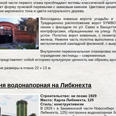
чной части первого этажа преобладают мотивы классической архите
ет форму лучковой перемычки с замковым камнем. Цветовое реше
ии кирпичного тона и цвета натурального дерева.
Воссозданы кованые ворота усадьбы и 
Традиционно расположение ворот SYMBOL
линии с фасадом по ул. Сакко и Ванцетти
контрфорсами, обращенными на улицу. Лу
устои. Полотна ворот кованные, с геомет
железа. Нижняя часть полотна выполнена и
металлической накладной филенкой, с выкр
Внутренняя первоначальная планировка не
ограждение лестницы – современные.
представляет собой историко-культурную ценность как образец ар
.
е размеры в плане 22 x 13 м.
я водонапорная на Либкнехта
Строительство: не позже 1929
Место: Карла Либкнехта, 125
Стиль: конструктивизм
В 1929 г. в Закаменской части Новосибирс 
Либкнехта, 125) построена водонапорная 