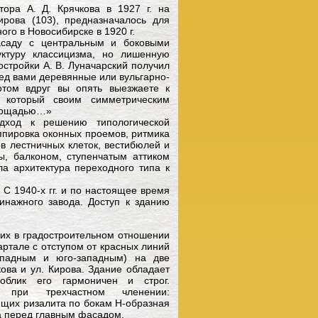
тора А. Д. Крячкова в 1927 г. на
ирова (103), предназначалось для
ого в Новосибирске в 1920 г.
асаду с центральным и боковыми
ктуру классицизма, но лишенную
остройки А. В. Луначарский получил
ед вами деревянные или вульгарно-
отом вдруг вы опять выезжаете к
, который своим симметрическим
площадью…»
дход к решению типологической
уппировка оконных проемов, ритмика
 лестничных клеток, вестибюлей и
ы, балконом, ступенчатым аттиком
а архитектура переходного типа к
 С 1940-х гг. и по настоящее время
инажного завода. Доступ к зданию
их в градостроительном отношении
артале с отступом от красных линий
ападным и юго-западным) на две
ова и ул. Кирова. Здание обладает
облик его гармоничен и строг.
ия при трехчастном членении:
щих ризалита по бокам Н-образная
 перед главным фасадом.