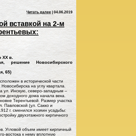
Читать далее
| 04.06.2019
й вставкой на 2-м
рентьевых:
 ХХ в.
я, решение Новосибирского
я, 65)
асположен в исторической части
 Новосибирска на углу квартала.
 ул. Инскую, северо-западным –
цом доходного дома начала века.
новне Терентьевой. Размер участка
л. Павловской (ул. Сакко и
912 г. сменился хозяин усадьбы:
остройку двухэтажного кирпичного
ов. Угловой объем имеет кирпичный
го-востока к нему вплотную