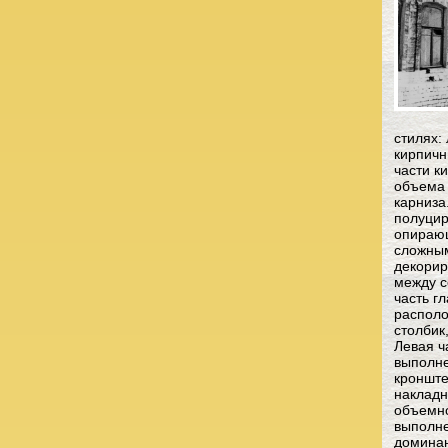
стилях:
кирпичн
части к
объема 
карниза
полуцир
опирающ
сложным
декорир
между с
часть г
располо
столбик
Левая ч
выполне
кронште
накладн
объемно
выполне
доминан