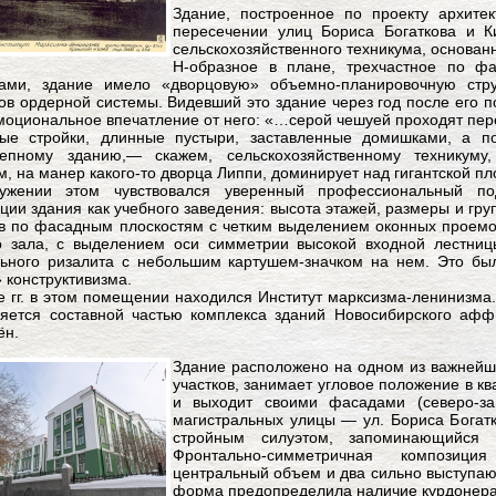
Здание, построенное по проекту архитек
пересечении улиц Бориса Богаткова и К
сельскохозяйственного техникума, основанн
Н-образное в плане, трехчастное по ф
тами, здание имело «дворцовую» объемно-планировочную стру
ов ордерной системы. Видевший это здание через год после его п
моциональное впечатление от него: «…серой чешуей проходят пер
ные стройки, длинные пустыри, заставленные домишками, а п
лепному зданию,— скажем, сельскохозяйственному техникуму
, на манер какого-то дворца Липпи, доминирует над гигантской 
ужении этом чувствовался уверенный профессиональный по
ции здания как учебного заведения: высота этажей, размеры и гр
в по фасадным плоскостям с четким выделением оконных проемов
о зала, с выделением оси симметрии высокой входной лестниц
ьного ризалита с небольшим картушем-значком на нем. Это был
 конструктивизма.
е гг. в этом помещении находился Институт марксизма-ленинизма.
яется составной частью комплекса зданий Новосибирского афф
ён.
Здание расположено на одном из важнейш
участков, занимает угловое положение в кв
и выходит своими фасадами (северо-з
магистральных улицы — ул. Бориса Богатк
стройным силуэтом, запоминающийся 
Фронтально-симметричная композиц
центральный объем и два сильно выступаю
форма предопределила наличие курдонера