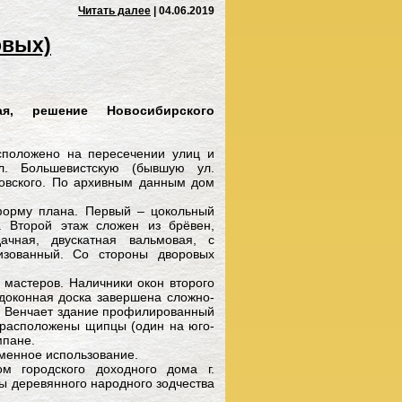
Читать далее
| 04.06.2019
овых)
я, решение Новосибирского
асположено на пересечении улиц и
. Большевистскую (бывшую ул.
ковского. По архивным данным дом
форму плана. Первый – цокольный
. Второй этаж сложен из брёвен,
чная, двускатная вальмовая, с
изованный. Со стороны дворовых
мастеров. Наличники окон второго
доконная доска завершена сложно-
. Венчает здание профилированный
 расположены щипцы (один на юго-
мпане.
менное использование.
м городского доходного дома г.
ты деревянного народного зодчества