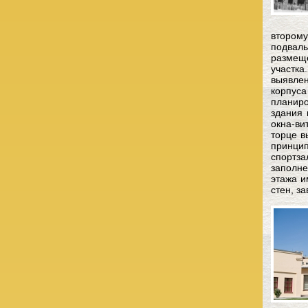
второму
подвал
размещ
участка
выявлен
корпуса
планиро
здания
окна-ви
торце в
принци
спортз
заполне
этажа и
стен, з