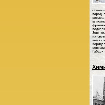
ступен
парадн
размещ
выполн
фронто
подчерк
Зонт-ко
на све
четкий 
Коридо
централ
Габарит
Хими