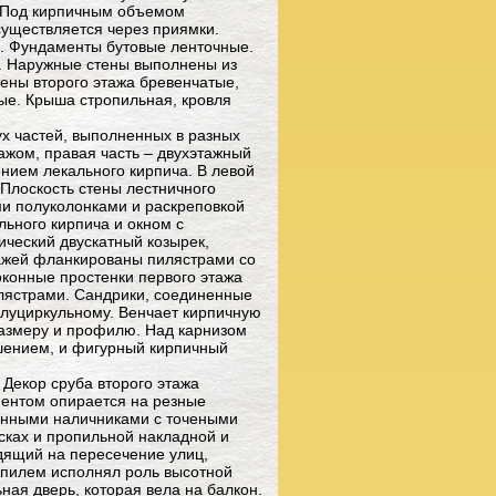
 Под кирпичным объемом
существляется через приямки.
. Фундаменты бутовые ленточные.
н. Наружные стены выполнены из
тены второго этажа бревенчатые,
ые. Крыша стропильная, кровля
ух частей, выполненных в разных
ажом, правая часть – двухэтажный
нием лекального кирпича. В левой
 Плоскость стены лестничного
и полуколонками и раскреповкой
льного кирпича и окном с
ческий двускатный козырек,
ажей фланкированы пилястрами со
конные простенки первого этажа
лястрами. Сандрики, соединенные
олуциркульному. Венчает кирпичную
 размеру и профилю. Над карнизом
ршением, и фигурный кирпичный
 Декор сруба второго этажа
ментом опирается на резные
онными наличниками с точеными
сках и пропильной накладной и
дящий на пересечение улиц,
шпилем исполнял роль высотной
ая дверь, которая вела на балкон.