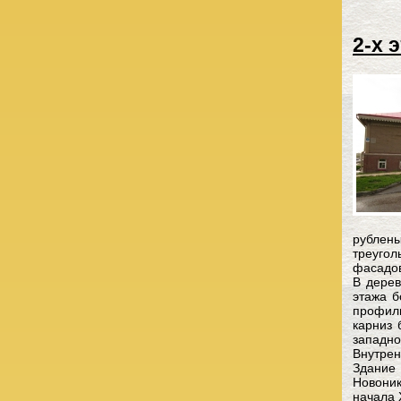
2-х 
рублен
треуго
фасадов
В дерев
этажа б
профиль
карниз 
западно
Внутрен
Здание
Новоник
начала 