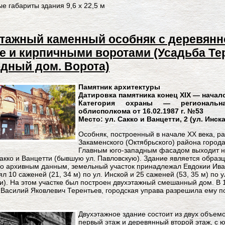
е габариты здания 9,6 х 22,5 м
этажный каменный особняк с деревянно
е и кирпичными воротами (Усадьба Те
дный дом. Ворота)
Памятник архитектуры
Датировка памятника конец XIX — начало
Категория охраны — региональна
облисполкома от 16.02.1987 г. №53
Место: ул. Сакко и Ванцетти, 2 (ул. Инска
Особняк, построенный в начале ХХ века, р
Закаменского (Октябрьского) района города
Главным юго-западным фасадом выходит на
Сакко и Ванцетти (бывшую ул. Павловскую). Здание является образ
о архивным данным, земельный участок принадлежал Евдокии Ива
л 10 саженей (21, 34 м) по ул. Инской и 25 саженей (53, 35 м) по у
и). На этом участке был построен двухэтажный смешанный дом. В 1
 Василий Яковлевич Терентьев, городская управа разрешила ему п
Двухэтажное здание состоит из двух объем
первый этаж и деревянный второй этаж, с ю