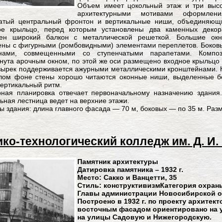
Объем имеет цокольный этаж и три выс
архитектурными мотивами оформлен
чатый центральный фронтон и вертикальные ниши, объединяющи
ое крыльцо, перед которым установлены два каменных декор
ен широкий балкон с металлической решеткой. Большие ок
ены с фигурными (ромбовидными) элементами переплетов. Боков
нами, совмещенными со ступенчатыми парапетами. Компо
нута арочным окном, по этой же оси размещено входное крыльцо
зырек поддерживается ажурными металлическими кронштейнами. 
тлом фоне стены хорошо читаются оконные ниши, выделенные 
вертикальный ритм.
рная планировка отвечает первоначальному назначению здания.
ьная лестница ведет на верхние этажи.
ы здания: длина главного фасада — 70 м, боковых — по 35 м. Разм
ко-технологический колледж им. Д. И
Памятник архитектуры
Датировка памятника – 1932 г.
Место: Сакко и Ванцетти, 35
Стиль: конструктивизмКатегория охран
Главы администрации Новосибирской обл
Построено в 1932 г. по проекту архитек
восточным фасадом ориентировано на у
на улицы Садовую и Нижегородскую.