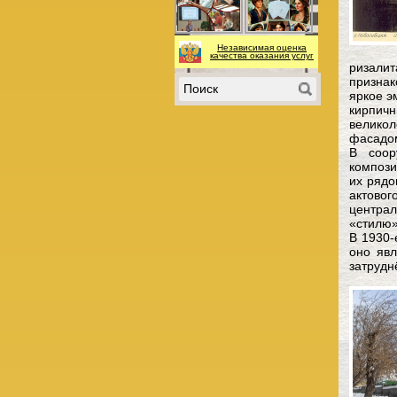
Независимая оценка
качества оказания услуг
ризали
признак
яркое э
кирпич
велико
фасадом
В соор
компози
их рядо
актовог
централ
«стилю»
В 1930-
оно явл
затрудн