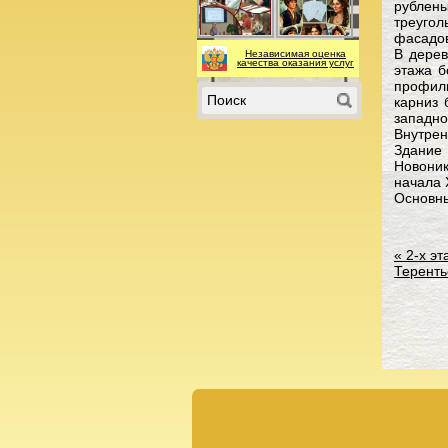
рублен
треуго
фасадов
В дерев
Независимая оценка
качества оказания услуг
этажа б
профиль
карниз 
западно
Внутрен
Здание
Новоник
начала 
Основны
«
2-х эт
Теренть