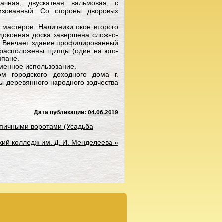
чная, двускатная вальмовая, с
изованный. Со стороны дворовых
мастеров. Наличники окон второго
доконная доска завершена сложно-
. Венчает здание профилированный
 расположены щипцы (один на юго-
мпане.
менное использование.
м городского доходного дома г.
ты деревянного народного зодчества
Дата публикации:
04.06.2019
рпичными воротами (Усадьба
кий колледж им. Д. И. Менделеева
»