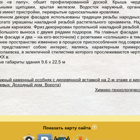
ых «в лапу», обшит профилированной доской. Крыша черда
льными щипцами, крытая железом. Водосток наружный, орган
 имеет пристройки, перекрытые односкатными кровлями.
янном декоре фасадов использованы традиции резьбы народных 
огато украшены накладной резьбой растительного орнамента. На
ным карнизом. Фриз декорирован пропильной накладной резьбой
большого выноса с двумя рядами подзоров. На главных фасадах
м фасаде и два – на юго-восточном) с розетками «солнышко» в ти
нее пространство изменено в процессе приспособления под совре
 представляет собою интерес, являясь характерным примеро
олаевска, в эклектичной стилистике которого прослеживаются чер
XX в.
е габариты здания 9,6 х 22,5 м
ажный каменный особняк с деревянной вставкой на 2-м этаже и ки
евых: Доходный дом. Ворота)
Химико-технологичес
Показать карту сайта