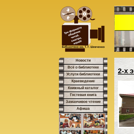
Новости
Всё о библиотеке
2-х 
Услуги библиотеки
Краеведение
Книжный каталог
Гостевая книга
Заманчивое чтение
Афиша