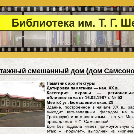
этажный смешанный дом (дом Самсон
Памятник архитектуры
Датировка памятника — нач. ХХ в.
Категория охраны — региональна
облисполкома от 16.02.1987 г. № 53
Место: ул. Большевистская, 29
Здание, построенное в начале ХХ в., р
выходит юго-западным фасадом на ул
Трактовую) и юго-восточным – на ул. Ма
принадлежал Е.Ф. Самсоновой.
Дом без подвала имеет прямоугольную 
этаж – «подклет», выполнен из кирпича