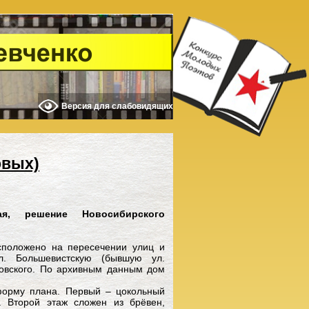
Версия для слабовидящих
овых)
я, решение Новосибирского
асположено на пересечении улиц и
. Большевистскую (бывшую ул.
ковского. По архивным данным дом
форму плана. Первый – цокольный
. Второй этаж сложен из брёвен,