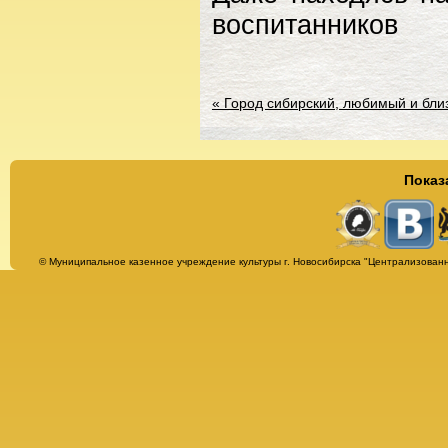
воспитанников
«
Город сибирский, любимый и бли
Показ
Страницы
© Муниципальное казенное учреждение культуры г. Новосибирска "Централизованн
Альбомы
Афиша
Бесплатная юридическая консультация
Библиотека им. Т. Г. Шевченко
Всё о библиотеке
История