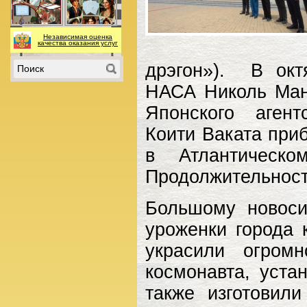
Независимая оценка
качества оказания услуг
дрэгон»). В окт
НАСА Николь Ман
Японского агент
Коити Ваката при
в Атлантическ
Продолжительность
Большому новоси
уроженки города 
украсили огром
космонавта, уста
также изготовил