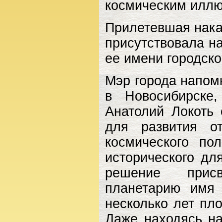
космическим илл
Прилетевшая нака
присутствовала н
ее имени городск
Мэр города напом
в Новосибирске
Анатолий Локоть 
для развития от
космического по
исторического д
решение присв
планетарию имя
несколько лет пл
Даже находясь на