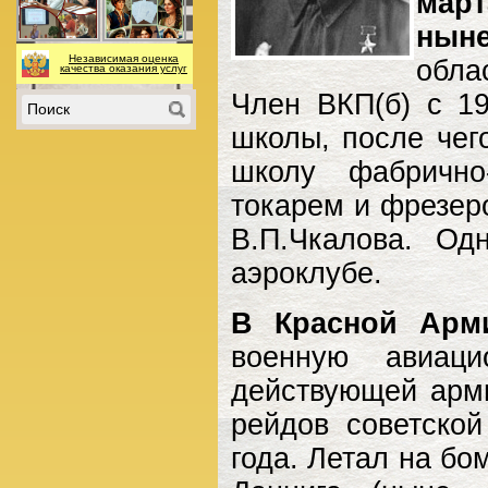
март
ныне
Независимая оценка
обла
качества оказания услуг
Член ВКП(б) с 19
школы, после чег
школу фабрично
токарем и фрезер
В.П.Чкалова. Од
аэроклубе.
В Красной Арми
военную авиац
действующей арми
рейдов советско
года. Летал на бо