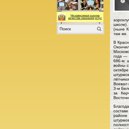
Независимая оценка
качества оказания услуг
аэроклу
школе).
(ныне К
там же.
В Красн
Окончил
Московс
года — 
686-м 
войны с
октябре
штурмо
лётчик
Воевал 
3-м Бел
за Кер
Восточн
Благода
составе
районе
штурмов
полност