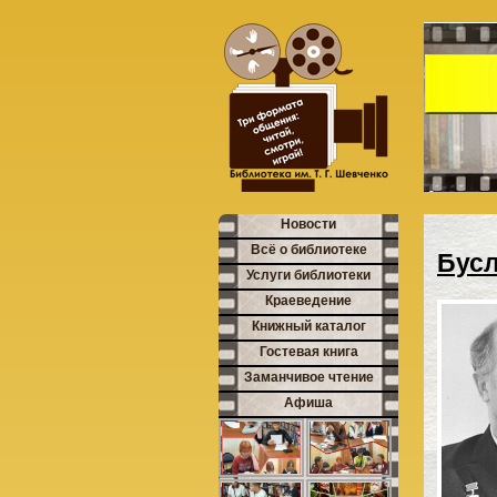
Новости
Всё о библиотеке
Бусл
Услуги библиотеки
Краеведение
Книжный каталог
Гостевая книга
Заманчивое чтение
Афиша