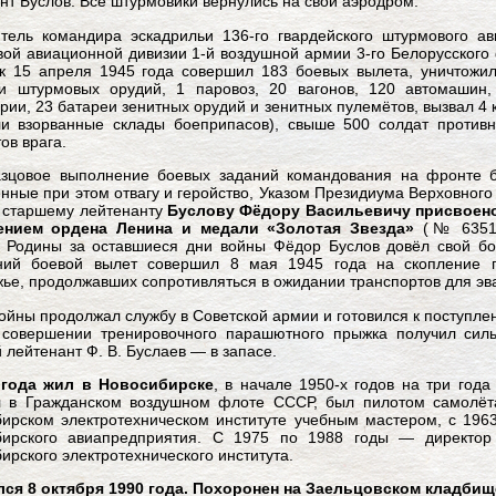
нт Буслов. Все штурмовики вернулись на свой аэродром.
тель командира эскадрильи 136-го гвардейского штурмового ав
ой авиационной дивизии 1-й воздушной армии 3-го Белорусского
к 15 апреля 1945 года совершил 183 боевых вылета, уничтожи
 и штурмовых орудий, 1 паровоз, 20 вагонов, 120 автомашин,
рии, 23 батареи зенитных орудий и зенитных пулемётов, вызвал 4
ли взорванные склады боеприпасов), свыше 500 солдат противн
ов врага.
азцовое выполнение боевых заданий командования на фронте 
нные при этом отвагу и геройство, Указом Президиума Верховного
 старшему лейтенанту
Буслову Фёдору Васильевичу присвоено
ением ордена Ленина и медали «Золотая Звезда»
(№ 6351)
 Родины за оставшиеся дни войны Фёдор Буслов довёл свой бо
ний боевой вылет совершил 8 мая 1945 года на скопление ги
ье, продолжавших сопротивляться в ожидании транспортов для эв
ойны продолжал службу в Советской армии и готовился к поступл
 совершении тренировочного парашютного прыжка получил сил
 лейтенант Ф. В. Буслаев — в запасе.
 года жил в Новосибирске
, в начале 1950-х годов на три года
л в Гражданском воздушном флоте СССР, был пилотом самолёта
ирском электротехническом институте учебным мастером, с 196
бирского авиапредприятия. С 1975 по 1988 годы — директор
ирского электротехнического института.
лся 8 октября 1990 года. Похоронен на Заельцовском кладбищ