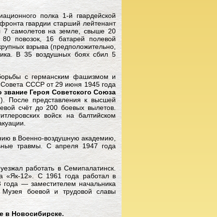
иационного полка 1-й гвардейской
 фронта гвардии старший лейтенант
л 7 самолетов на земле, свыше 20
 80 повозок, 16 батарей полевой
 крупных взрыва (предположительно,
ика. В 35 воздушных боях сбил 5
борьбы с германским фашизмом и
 Совета СССР от 29 июня 1945 года
 звание Героя Советского Союза
. После представления к высшей
евой счёт до 200 боевых вылетов.
тлеровских войск на балтийском
акуации.
ению в Военно-воздушную академию,
ьные травмы. С апреля 1947 года
 уезжал работать в Семипалатинск.
 «Як-12». С 1961 года работал в
3 года — заместителем начальника
 Музея боевой и трудовой славы
е в Новосибирске.