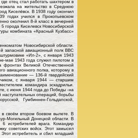
 где отец стал работать шахтером в
уезжала на жительство в Среднюю
ород Киселёвск. В 1938 году окончил
39 годах учился в Прокопьевском
енно околчнил 8-й класс в вечерней
 5 города Киселевск Новосибирской
ьтуры комбината «Красный Кузбасс»
енкоматом Новосибирской области.
-й запасной авиационный полк ВВС
 штурмовике «Ил-2», с января 1943
не-мае 1943 года служил пилотом в
а фронтах Великой Отечественной
ого авиационного полка, которому в
наименование — 136-й гвардейский
тчиком, с января 1944 — старшим
естителем командира эскадрильи.
е, с июня 1944 года до Победы -на
й наступательных операций, борьбы
русской, Гумбиннен-Гольдапской,
 в своём втором боевом вылете. В
аур-Могильный Донецкой области. В
6 истребителей врага. Командир
ку советских войск. Этот замысел
. Этот истребитель и сбил младший