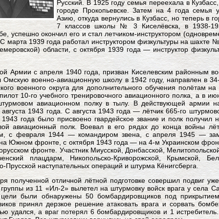
Русский. В 1925 году семья переехала в Кузбасс,
городе Прокопьевске. Затем на 4 года семья 
Азию, откуда вернулись в Кузбасс, но теперь в г
7 классов школы № 3 Киселёвска, в 1938-19
бе, успешно окончил его и стал летчиком-инструктором (одноврем
 С марта 1939 года работал инструктором физкультуры на шахте №
емеровской) области, с октября 1939 года — инструктор физкул
ой Армии с апреля 1940 года, призван Киселевским районным во
 Омскую военно-авиационную школу в 1942 году, направлен в 34
кого военного округа для дополнительного обучения полётам на
пилот 10-го учебного тренировочного авиационного полка, а в ию
штурмовом авиационном полку в тылу. В действующей армии н
 августа 1943 года. С августа 1943 года — лётчик 665-го штурмов
 1943 года было присвоено гвардейское звание и полк получил 
вой авиационный полк. Воевал в его рядах до конца войны лё
ом, с февраля 1944 — командиром звена, с апреля 1945 — зам
на Южном фронте, с октября 1943 года — на 4-м Украинском фронт
орусском фронте. Участник Миусской, Донбасской, Мелитопольско
ченский плацдарм, Никопольско-Криворожской, Крымской, Бело
о-Прусской наступательных операций и штурма Кёнигсберга.
ря полученной отличной лётной подготовке совершил подвиг уже
 группы из 11 «Ил-2» вылетел на штурмовку войск врага у села С
 цели были обнаружены 50 бомбардировщиков под прикрытием 
иков принял дерзкое решение атаковать врага и сорвать бомбеж
ью удался, а враг потерял 6 бомбардировщиков и 1 истребитель