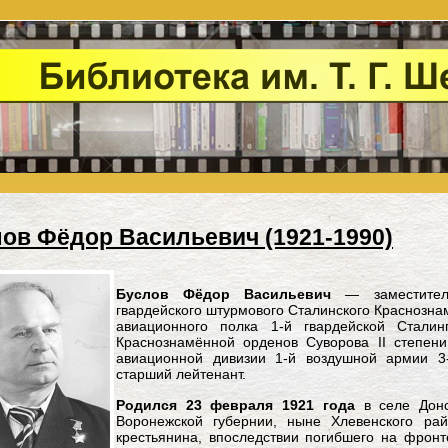
ов Фёдор Васильевич (1921-1990)
Буслов Фёдор Васильевич
— заместитель
гвардейского штурмового Сталинского Краснозна
авиационного полка 1-й гвардейской Стали
Краснознамённой орденов Суворова II степени
авиационной дивизии 1-й воздушной армии 3-
старший лейтенант.
Родился 23 февраля 1921 года
в селе Донс
Воронежской губернии, ныне Хлевенского ра
крестьянина, впоследствии погибшего на фронт