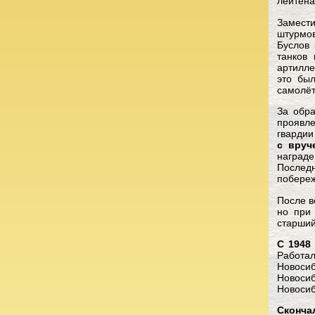
лейтена
Замести
штурмов
Буслов 
танков
артилле
это бы
самолёт
За обр
проявле
гвардии
с вруч
награде
Послед
побереж
После в
но при
старший
С 1948
Работа
Новосиб
Новоси
Новосиб
Сконча