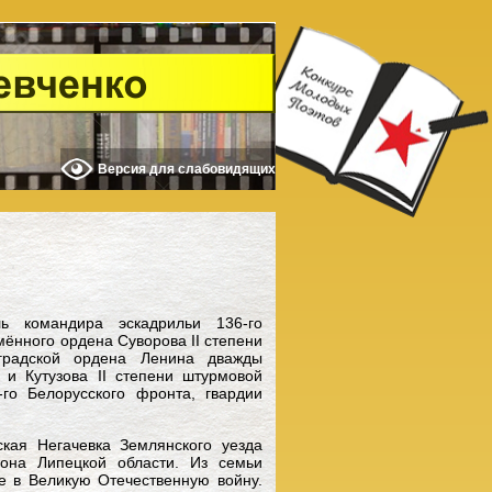
Версия для слабовидящих
 командира эскадрильи 136-го
мённого ордена Суворова II степени
нградской ордена Ленина дважды
 и Кутузова II степени штурмовой
го Белорусского фронта, гвардии
кая Негачевка Землянского уезда
йона Липецкой области. Из семьи
е в Великую Отечественную войну.