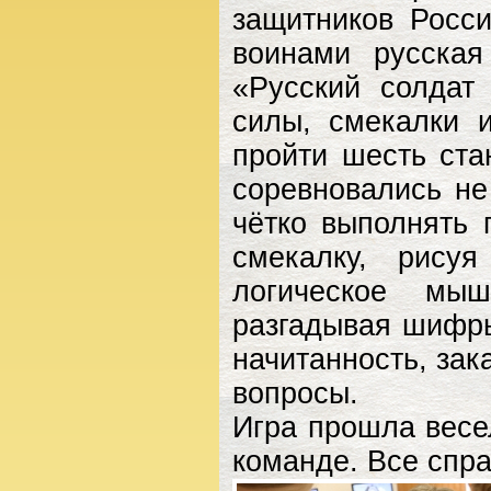
защитников Росс
воинами русская
«Русский солдат
силы, смекалки 
пройти шесть ста
соревновались не
чётко выполнять 
смекалку, рисуя
логическое мы
разгадывая шифры
начитанность, зак
вопросы.
Игра прошла весе
команде. Все спра