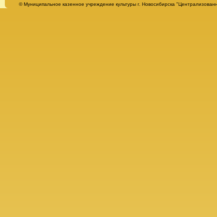
© Муниципальное казенное учреждение культуры г. Новосибирска "Централизованн
Альбомы
Афиша
Бесплатная юридическая консультация
Библиотека им. Т. Г. Шевченко
Всё о библиотеке
История
Награды
Нормативно-правовые документы
О Тарасе Григорьевиче Шевченко
Сведения об организации
Гостевая книга
Заманчивое чтение
Буктрейлеры
Ваша книга
Мастера слова