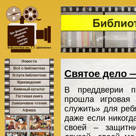
Новости
Всё о библиотеке
Святое дело 
Услуги библиотеки
Краеведение
В преддверии п
Книжный каталог
Гостевая книга
прошла игровая
Заманчивое чтение
служить» для ре
Афиша
даже если никогд
своей – защитни