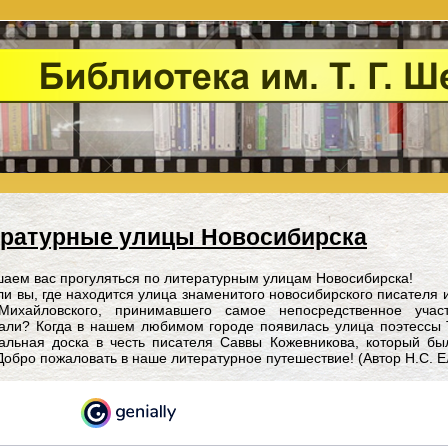
ературные улицы Новосибирска
аем вас прогуляться по литературным улицам Новосибирска!
ли вы, где находится улица знаменитого новосибирского писателя
-Михайловского, принимавшего самое непосредственное учас
али? Когда в нашем любимом городе появилась улица поэтессы 
альная доска в честь писателя Саввы Кожевникова, который бы
Добро пожаловать в наше литературное путешествие! (Автор Н.С. Е