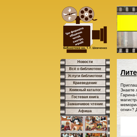
Новости
Всё о библиотеке
Лит
Услуги библиотеки
Краеведение
Приглаш
Знаете 
Книжный каталог
Гарина
Гостевая книга
магистр
Заманчивое чтение
мемори
огни»? 
Афиша