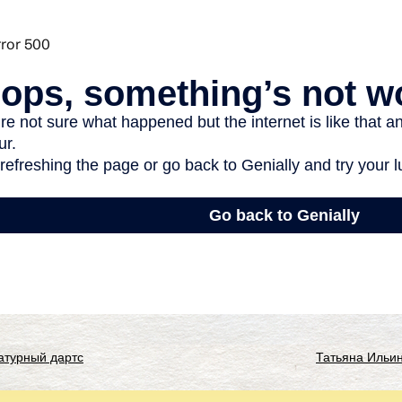
атурный дартс
Татьяна Ильи