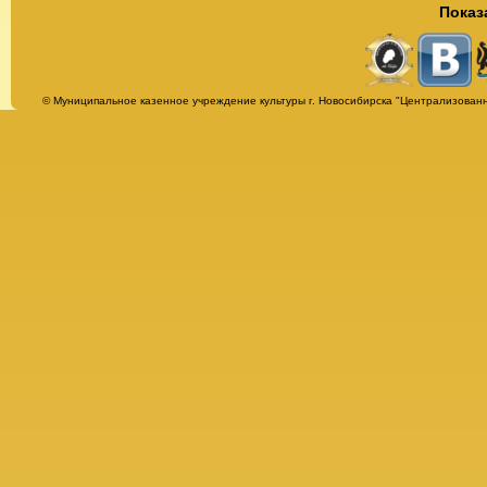
Показ
Страницы
© Муниципальное казенное учреждение культуры г. Новосибирска "Централизованн
Альбомы
Афиша
Бесплатная юридическая консультация
Библиотека им. Т. Г. Шевченко
Всё о библиотеке
История
Награды
Нормативно-правовые документы
О Тарасе Григорьевиче Шевченко
Сведения об организации
Гостевая книга
Заманчивое чтение