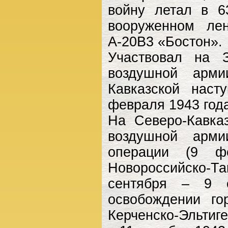
войну летал в 6
вооруженном ле
А-20В3 «Бостон».
Участвовал на 
воздушной арми
Кавказской наст
февраля 1943 года
На Северо-Кавка
воздушной арми
операции (9 ф
Новороссийско-Т
сентября – 9 о
освобождении го
Керченско-Эльтиг