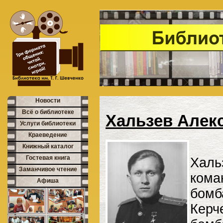
Новости
Всё о библиотеке
Хальзев Алекс
Услуги библиотеки
Краеведение
Книжный каталог
Гостевая книга
Халь
Заманчивое чтение
ком
Афиша
бом
Керч