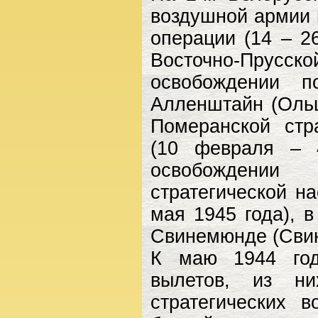
воздушной армии 
операции (14 – 2
Восточно-Прусской
освобождении п
Алленштайн (Ольш
Померанской стр
(10 февраля – 
освобождении
стратегической н
мая 1945 года), 
Свинемюнде (Свин
К маю 1944 год
вылетов, из ни
стратегических 