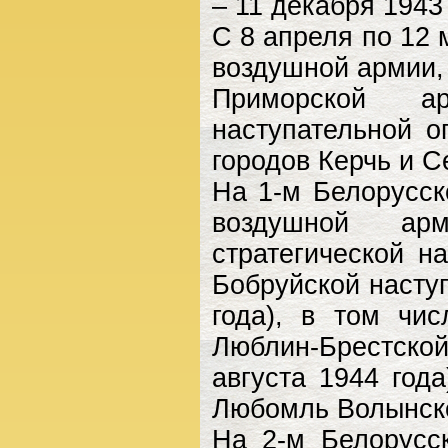
– 11 декабря 1943 
С 8 апреля по 12 м
воздушной армии,
Приморской а
наступательной о
городов Керчь и С
На 1-м Белорусск
воздушной ар
стратегической н
Бобруйской насту
года), в том чи
Люблин-Брестской
августа 1944 год
Любомль Волынско
На 2-м Белорусс