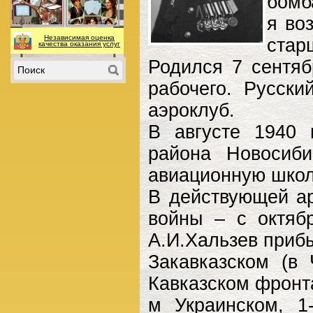
бомб
я во
Независимая оценка
стар
качества оказания услуг
Родился 7 сентяб
рабочего. Русски
аэроклуб.
В августе 1940 
района Новосиби
авиационную школу
В действующей а
войны – с октяб
А.И.Хальзев приб
Закавказском (в 
Кавказском фронт
м Украинском, 1