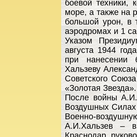
боевой техники, 
море, а также на 
большой урон, в 
аэродромах и 1 с
Указом Президи
августа 1944 год
при нанесении 
Хальзеву Алексан
Советского Союза
«Золотая Звезда».
После войны А.И
Воздушных Силах 
Военно-воздушную
А.И.Xальзев – 
Краснодар, руково