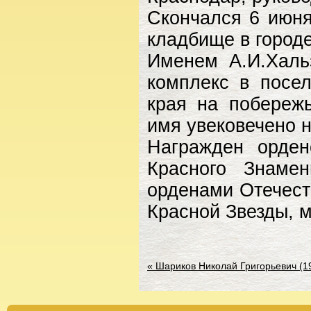
Скончался 6 июня
кладбище в город
Именем А.И.Халь
комплекс в посе
края на побереж
имя увековечено 
Награжден орден
Красного Знамени
орденами Отечеств
Красной Звезды, 
«
Шариков Николай Григорьевич (19